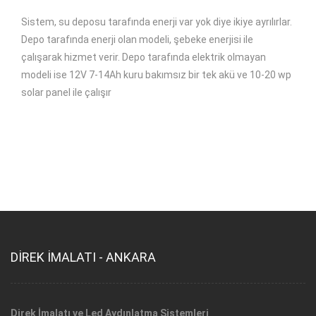
Sistem, su deposu tarafında enerji var yok diye ikiye ayrılırlar.
Depo tarafında enerji olan modeli, şebeke enerjisi ile
çalışarak hizmet verir. Depo tarafında elektrik olmayan
modeli ise 12V 7-14Ah kuru bakımsız bir tek akü ve 10-20 wp
solar panel ile çalışır
DİREK İMALATI - ANKARA
Direk İmalatı ve Led Aydınlatma Sistemleri