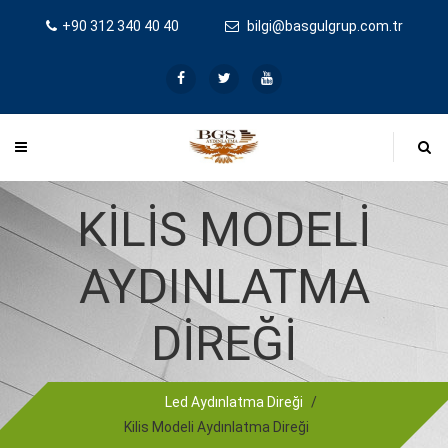
+90 312 340 40 40
bilgi@basgulgrup.com.tr
KILIS MODELI
AYDINLATMA
DIREĞI
Led Aydınlatma Direği
/
Kilis Modeli Aydınlatma Direği