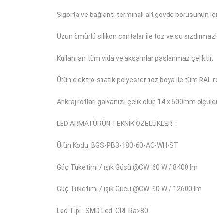
Sigorta ve bağlantı terminali alt gövde borusunun içi
Uzun ömürlü silikon contalar ile toz ve su sızdırmazlı
Kullanılan tüm vida ve aksamlar paslanmaz çeliktir.
Ürün elektro-statik polyester toz boya ile tüm RAL re
Ankraj rotları galvanizli çelik olup 14 x 500mm ölçüler
LED ARMATÜRÜN TEKNİK ÖZELLİKLER
:
Ürün Kodu: BGS-PB3-180-60-AC-WH-ST
Güç Tüketimi / ışık Gücü @CW
60 W / 8400 lm
Güç Tüketimi / ışık Gücü @CW
90 W / 12600 lm
Led Tipi : SMD Led
CRI
Ra>80