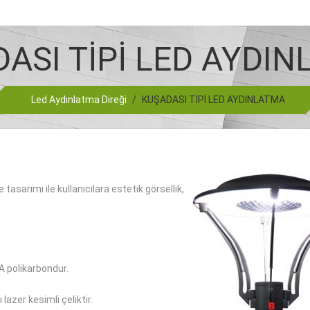
ASI TİPİ LED AYDI
Led Aydınlatma Direği
/
KUŞADASI TİPİ LED AYDINLATMA
tasarımı ile kullanıcılara estetik görsellik,
A polikarbondur.
 lazer kesimli çeliktir.