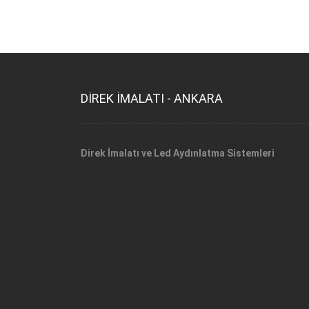
DİREK İMALATI - ANKARA
Direk İmalatı ve Led Aydınlatma Sistemleri