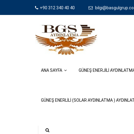
+90 312 340 40 40
bilgi@basgulgrup.co
ANA SAYFA
GÜNEŞ ENERJİLİ AYDINLAT
GÜNEŞ ENERLILI (SOLAR AYDINLATMA ) AYDINL