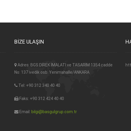
BİZE ULAŞIN
H
Adres: BGS DİREK İMALATI ve TASARIM 1354 cadde
ht
No: 137 ivedik osb. Yenimahalle/ANKARA
Tel: +90 312 340 40 40
Faks: +90 312 424 40 40
Email:
bilgi@basgulgrup.com.tr