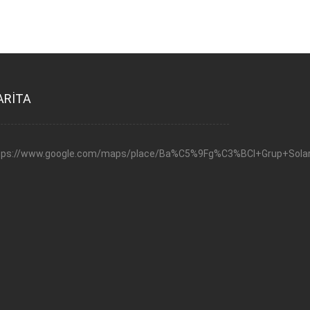
ARİTA
tps://www.google.com/maps/place/Ba%C5%9Fg%C3%BCl+Grup+Solar