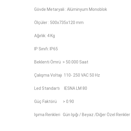
Gövde Metaryali : Alüminyum Monoblok
Ölçüler : 500x735x120 mm
Ağırlık: 4 Kg
IP Sınıfı: IP65
Beklenti Ömrü
> 50.000 Saat
Çalışma Voltajı
110- 250 VAC 50 Hz
Led Standartı
IESNA LM 80
Güç Faktörü
> 0.90
Işıma Renkleri
Gün Işığı / Beyaz /Diğer Özel Renkler