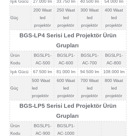
Işık Gücü
27.000 lm
33.750 lm
40.500 lm
54.000 lm
200 Waat
250 Waat
300 Waat
400 Waat
Güç
led
led
led
led
projektör
projektör
projektör
projektör
BGS-LP4 Serisi Led Projektör Ürün
Grupları
Ürün
BGSLP1-
BGSLP1-
BGSLP1-
BGSLP1-
Kodu
AC-500
AC-600
AC-700
AC-800
Işık Gücü
67.500 lm
81.000 lm
94.500 lm
108.000 lm
500 Waat
600 Waat
700 Waat
800 Waat
Güç
led
led
led
led
projektör
projektör
projektör
projektör
BGS-LP5 Serisi Led Projektör Ürün
Grupları
Ürün
BGSLP1-
BGSLP1-
Kodu
AC-900
AC-1000