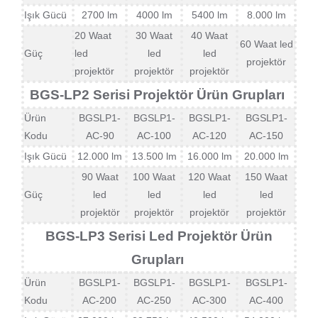
Işık Gücü
2700 lm
4000 lm
5400 lm
8.000 lm
20 Waat
30 Waat
40 Waat
60 Waat led
Güç
led
led
led
projektör
projektör
projektör
projektör
BGS-LP2 Serisi Projektör Ürün Grupları
Ürün
BGSLP1-
BGSLP1-
BGSLP1-
BGSLP1-
Kodu
AC-90
AC-100
AC-120
AC-150
Işık Gücü
12.000 lm
13.500 lm
16.000 lm
20.000 lm
90 Waat
100 Waat
120 Waat
150 Waat
Güç
led
led
led
led
projektör
projektör
projektör
projektör
BGS-LP3 Serisi Led Projektör Ürün
Grupları
Ürün
BGSLP1-
BGSLP1-
BGSLP1-
BGSLP1-
Kodu
AC-200
AC-250
AC-300
AC-400