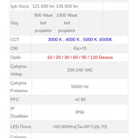
Işık Gücü
121.500 lm
135.000 lm
900 Waat
1000 Waat
Güç
led
led
projektör
projektör
CCT
3000 K , 4000 K , 5000 K ,6500K
CRI
Ra>70
Optik
10 / 20 / 30 / 60 / 90 / 120 Derece
Çalışma
200-240 VAC
Voltajı
Çalışma
50/60 Hz
Frekansı
PFC
>0.90
IP
IP66
Özellikler
LED Ömrü
>50,000Hrs(Ta=30°C@L70)
Çalışma